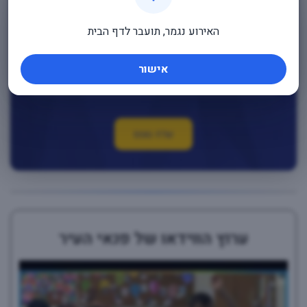
האירוע נגמר, תועבר לדף הבית
אישור
ערוץ הווידאו של פנאי העיר