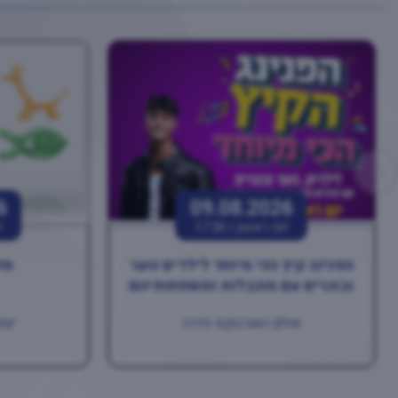
6
09.08.2026
יום ראשון |
17:30
י
הפנינג קיץ הכי מיוחד לילדים נוער
סד
ובוגרים עם מוגבלות ומשפחותיהם
אולם האנרבוקס חדרה
יצחק רב