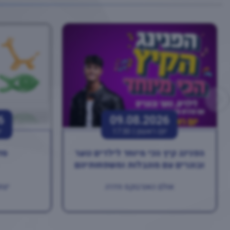
6
09.08.2026
יום ראשון |
17:30
י
הפנינג קיץ הכי מיוחד לילדים נוער
סד
ובוגרים עם מוגבלות ומשפחותיהם
אולם האנרבוקס חדרה
יצחק רב