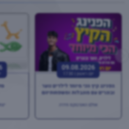
6
09.08.2026
יום ראשון |
17:30
י
הפנינג קיץ הכי מיוחד לילדים נוער
סד
ובוגרים עם מוגבלות ומשפחותיהם
אולם האנרבוקס חדרה
יצחק רב