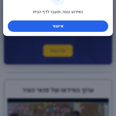
האירוע נגמר, תועבר לדף הבית
אישור
ערוץ הווידאו של פנאי העיר