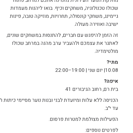
מחלקת הנוער העירונית מזמינה אתכם למרחב פתוח
שכולו טכנולוגיה, משחקים וכיף. בואו ליהנות מעמדות
גיימינג, משחקי קונסולה, תחרויות, מוזיקה טובה, פינות
ישיבה ואווירה מעולה.
זה הזמן להיפגש עם חברים, להתנסות במשחקים שונים,
לאתגר את עצמכם ולהעביר ערב מהנה במרחב שכולו
מולטימדיה.
מתי?
10.08| יום שני | 19:00–22:00
איפה?
בית רם, רחוב הגיבורים 41
הכניסה ללא עלות ומיועדת לבני ובנות נוער מסיימי כיתות ו'
עד י"ב.
הפעילות מצולמת למטרות פרסום.
לפרטים נוספים: