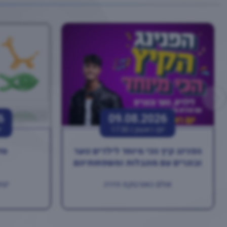
6
09.08.2026
יום ראשון |
17:30
י
הפנינג קיץ הכי מיוחד לילדים נוער
סד
ובוגרים עם מוגבלות ומשפחותיהם
אולם האנרבוקס חדרה
יצחק רב