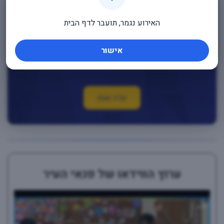
האירוע נגמר, תועבר לדף הבית
אישור
ערוץ הווידאו של פנאי העיר