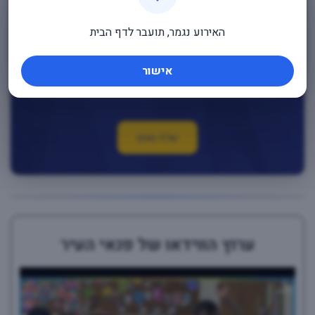
האירוע נגמר, תועבר לדף הבית
אישור
ערוץ הווידאו של פנאי העיר