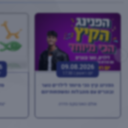
6
09.08.2026
יום ראשון |
17:30
י
הפנינג קיץ הכי מיוחד לילדים נוער
סד
ובוגרים עם מוגבלות ומשפחותיהם
אולם האנרבוקס חדרה
יצחק רב