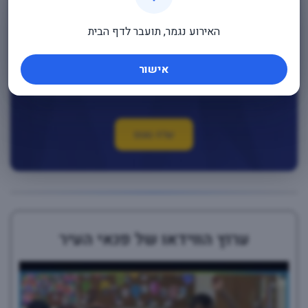
האירוע נגמר, תועבר לדף הבית
אישור
ערוץ הווידאו של פנאי העיר