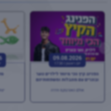
6
09.08.2026
יום ראשון |
17:30
י
הפנינג קיץ הכי מיוחד לילדים נוער
סד
ובוגרים עם מוגבלות ומשפחותיהם
אולם האנרבוקס חדרה
יצחק רב