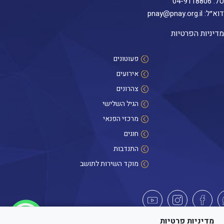
טל:
04-9118806
דוא״ל:
pnay@pnay.org.il
מדיניות הפרטיות
פעוטונים
אירועים
צהרונים
הגיל השלישי
מרכזי הפנאי
חוגים
התנדבות
מוקד השירות לתושב
היי! אנחנו כאן לכל שאלה
מדיניות פרטיות