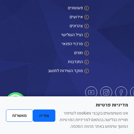
פעוטונים
אירועים
צהרונים
הגיל השלישי
מרכזי הפנאי
חוגים
התנדבות
מוקד השירות לתושב
היי! אנחנו כאן לכל שאלה
מדיניות פרטיות
כל הזכויות שמורות לפנאי העיר חדרה. האתר מספק מידע כללי בלבד. הנוסח המחייב
אנו משתמשים בקבצי cookies לשיפור
צפייה
מאשר/ת
הוא זה הקבוע בהוראות הדין הרלוונטיות והתקפות.
חוויית הגלישה בהתאם למדיניות הפרטיות.
אתריקס פיתוח מערכות מידע
המשך שימוש באתר מהווה הסכמה.